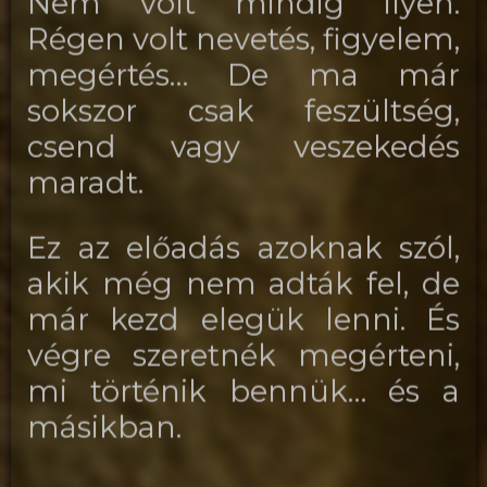
Nem volt mindig ilyen.
Régen volt nevetés, figyelem,
megértés… De ma már
sokszor csak feszültség,
csend vagy veszekedés
maradt.
Ez az előadás azoknak szól,
akik még nem adták fel, de
már kezd elegük lenni. És
végre szeretnék megérteni,
mi történik bennük… és a
másikban.