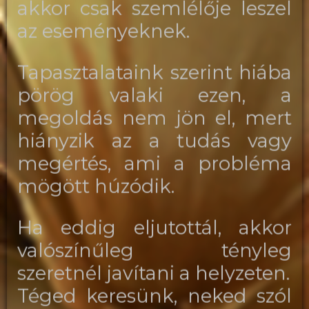
akkor csak szemlélője leszel
az eseményeknek.
Tapasztalataink szerint hiába
pörög valaki ezen, a
megoldás nem jön el, mert
hiányzik az a tudás vagy
megértés, ami a probléma
mögött húzódik.
Ha eddig eljutottál, akkor
valószínűleg tényleg
szeretnél javítani a helyzeten.
Téged keresünk, neked szól