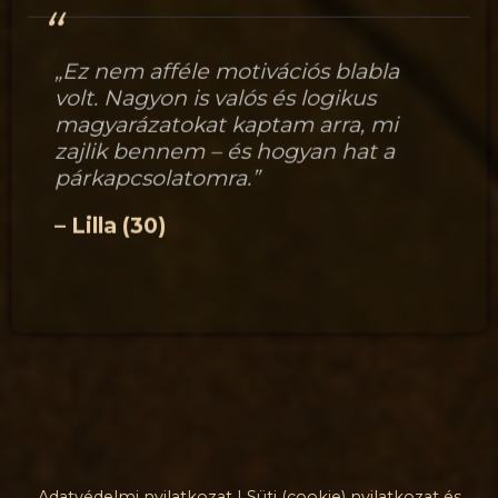
„Ez nem afféle motivációs blabla
volt. Nagyon is valós és logikus
magyarázatokat kaptam arra, mi
zajlik bennem – és hogyan hat a
párkapcsolatomra.”
– Lilla (30)
Adatvédelmi nyilatkozat
|
Süti (cookie) nyilatkozat és