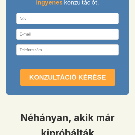
ingyenes
konzultációt!
Néhányan, akik már
kipróbálták