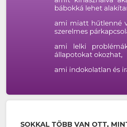
bábokká lehet alakíta
ami miatt hűtlenné v
szerelmes párkapcsol
ami lelki problémá
állapotokat okozhat,
ami indokolatlan és i
SOKKAL TÖBB VAN OTT, MIN