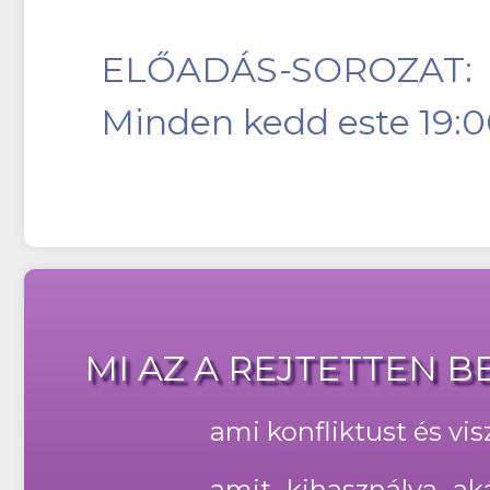
ELŐADÁS-SOROZAT:
Minden kedd este 19:0
MI AZ A REJTETTEN 
ami konfliktust és vi
amit kihasználva ak