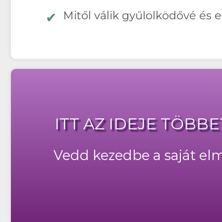
Mitől válik gyűlölködővé és 
ITT AZ IDEJE TÖB
Vedd kezedbe a saját elm