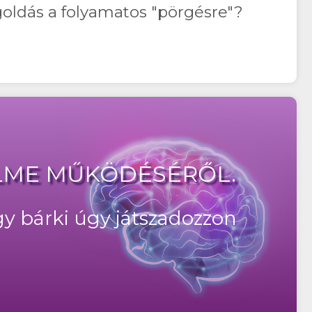
oldás a folyamatos "pörgésre"?
ELME MŰKÖDÉSÉRŐL.
gy bárki úgy játszadozzon