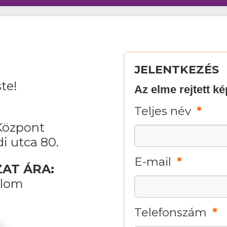
JELENTKEZÉS
te!
Teljes név
Központ
i utca 80.
E-mail
AT ÁRA:
alom
Telefonszám