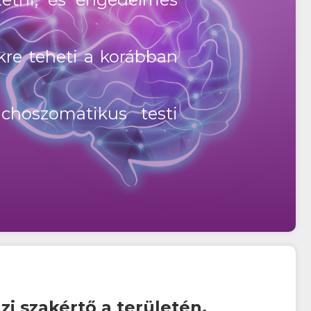
kre teheti a korábban
choszomatikus testi
zi szakértő a területén.