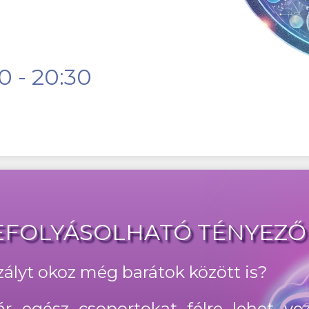
0 - 20:30
BEFOLYÁSOLHATÓ TÉNYEZŐ
szályt okoz még barátok között is?
ár egész csoportokat félre lehet ve