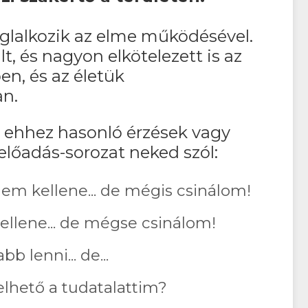
glalkozik az elme működésével.
t, és nagyon elkötelezett is az
n, és az életük
n.
 ehhez hasonló érzések vagy
előadás-sorozat neked szól:
m kellene... de mégis csinálom!
llene... de mégse csinálom!
b lenni... de...
elhető a tudatalattim?