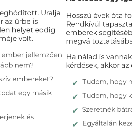
hódított. Uralja
Hosszú évek óta fo
r az űrbe is
Rendkívül tapasztal
en helyet eddig
emberek segítésébe
lméje volt.
megváltoztatásába
y ember jellemzően
Ha nálad is vannak
nkább nem?
kérdések, akkor az 
szív embereket?
Tudom, hogy ne
todat egy másik
Tudom, hogy ke
Szeretnék bátrab
erjenek és
Egyáltalán kez