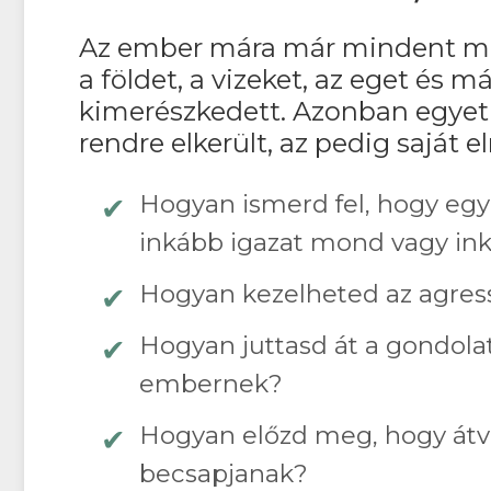
Az ember mára már mindent meg
a földet, a vizeket, az eget és má
kimerészkedett. Azonban egyetl
rendre elkerült, az pedig saját e
Hogyan ismerd fel, hogy eg
inkább igazat mond vagy i
Hogyan kezelheted az agres
Hogyan juttasd át a gondola
embernek?
Hogyan előzd meg, hogy átv
becsapjanak?