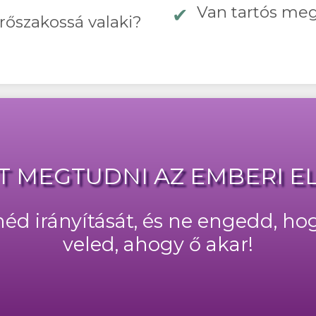
Van tartós meg
erőszakossá valaki?
BET MEGTUDNI AZ EMBERI 
éd irányítását, és ne engedd, ho
veled, ahogy ő akar!